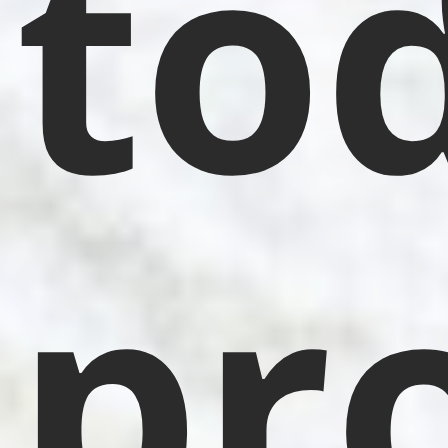
to
pr