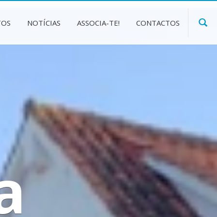
TOS
NOTÍCIAS
ASSOCIA-TE!
CONTACTOS
a